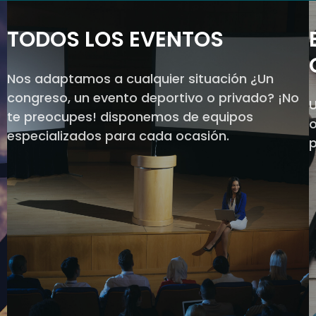
TODOS LOS EVENTOS
Nos adaptamos a cualquier situación ¿Un
congreso, un evento deportivo o privado? ¡No
U
te preocupes! disponemos de equipos
o
especializados para cada ocasión.
p